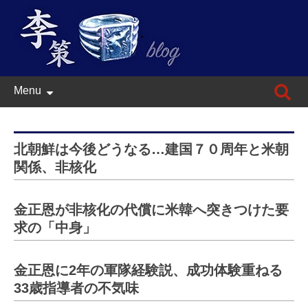
Skip
検
Menu
to
索:
content
北朝鮮は今後どうなる…建国７０周年と米朝
関係、非核化
金正恩が非核化の代償に米韓へ突きつけた要
求の「中身」
金正恩に2年の軍隊経験説、成功体験重ねる
33歳指導者の不気味