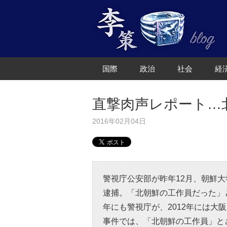
Skip
国際
政治
社会
経
to
content
直撃肉声レポート…
2016年02月04日
警視庁公安部が昨年12月、朝鮮
逮捕。「北朝鮮の工作員だった」と
年にも警視庁が、2012年には大
事件では、「北朝鮮の工作員」と