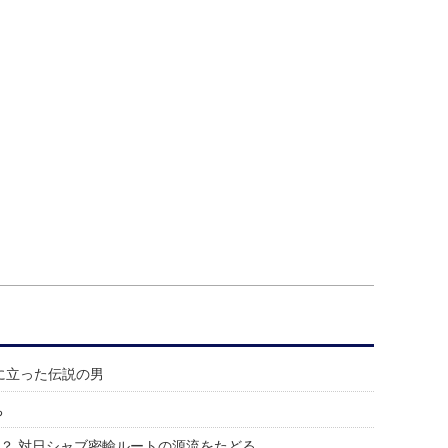
に立った伝説の男
ち
？ 対日シャブ密輸ルートの源流をたどる