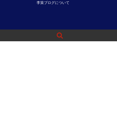
李策ブログについて
検
索: