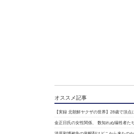
オススメ記事
【実録 北朝鮮ヤクザの世界】28歳で頂点
金正日氏の女性関係、 数知れぬ犠牲者た
清原和博被告の覚醒剤はどこから来たのか