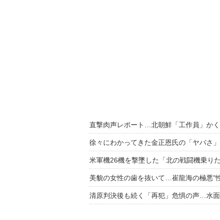
直撃肉声レポート…北朝鮮「工作員」かく
徐々にわかってきた金正恩氏の「ヤバさ」
米軍機26機を撃墜した「北の戦闘機乗り
美貌の女性の歯を抜いて…崔龍海の極悪"
清原判決後も続く「再犯」危惧の声…水面