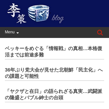
Skip
検
Menu
to
索:
content
ベッキーをめぐる「情報戦」の真相…本格復
活までは前途多難
36年ぶり党大会が見せた北朝鮮「民主化」へ
の課題と可能性
「ヤクザと在日」の語られざる真実…武闘派
の隆盛とバブル紳士の台頭